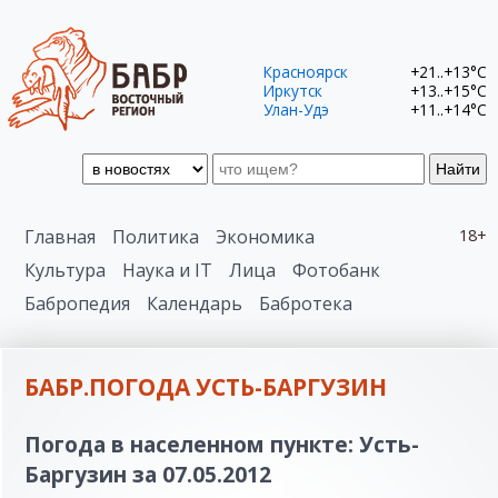
Красноярск
+21..+13°C
Иркутск
+13..+15°C
Улан-Удэ
+11..+14°C
Найти
Главная
Политика
Экономика
18+
Культура
Наука и IT
Лица
Фотобанк
Бабропедия
Календарь
Бабротека
БАБР.ПОГОДА УСТЬ-БАРГУЗИН
Погода в населенном пункте: Усть-
Баргузин за 07.05.2012