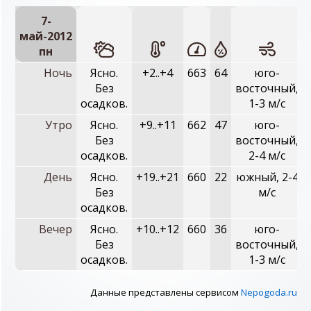
7-
май-2012
пн
Ночь
Ясно.
+2..+4
663
64
юго-
Без
восточный,
осадков.
1-3 м/с
Утро
Ясно.
+9..+11
662
47
юго-
Без
восточный,
осадков.
2-4 м/с
День
Ясно.
+19..+21
660
22
южный, 2-4
Без
м/с
осадков.
Вечер
Ясно.
+10..+12
660
36
юго-
Без
восточный,
осадков.
1-3 м/с
Данные представлены сервисом
Nepogoda.ru