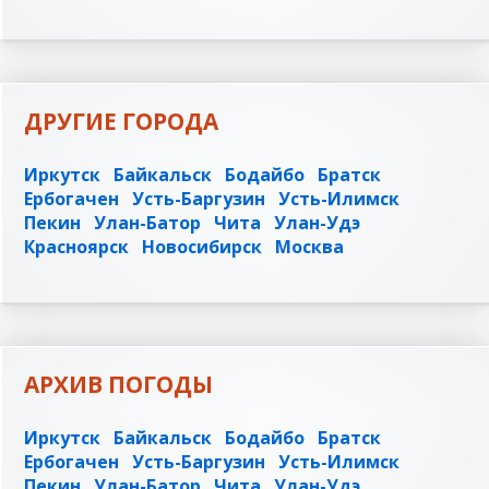
ДРУГИЕ ГОРОДА
Иркутск
Байкальск
Бодайбо
Братск
Ербогачен
Усть-Баргузин
Усть-Илимск
Пекин
Улан-Батор
Чита
Улан-Удэ
Красноярск
Новосибирск
Москва
АРХИВ ПОГОДЫ
Иркутск
Байкальск
Бодайбо
Братск
Ербогачен
Усть-Баргузин
Усть-Илимск
Пекин
Улан-Батор
Чита
Улан-Удэ