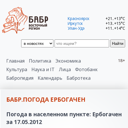
Красноярск
+21..+13°C
Иркутск
+13..+15°C
Улан-Удэ
+11..+14°C
Найти
Главная
Политика
Экономика
18+
Культура
Наука и IT
Лица
Фотобанк
Бабропедия
Календарь
Бабротека
БАБР.ПОГОДА ЕРБОГАЧЕН
Погода в населенном пункте: Ербогачен
за 17.05.2012