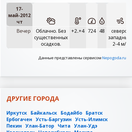
17-
май-2012
чт
Вечер
Облачно. Без
+2..+4
724
48
северо-
существенных
западный
осадков.
2-4 м/с
Данные представлены сервисом
Nepogoda.ru
ДРУГИЕ ГОРОДА
Иркутск
Байкальск
Бодайбо
Братск
Ербогачен
Усть-Баргузин
Усть-Илимск
Пекин
Улан-Батор
Чита
Улан-Удэ