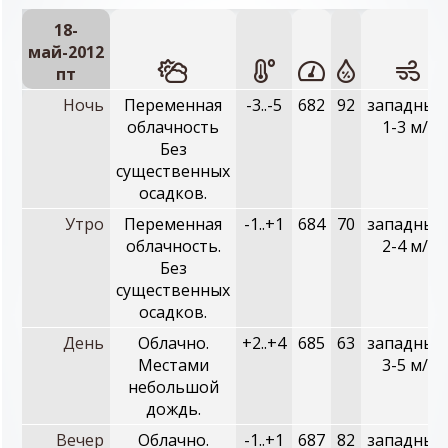
18-
май-2012
пт
Ночь
Переменная
-3..-5
682
92
западный
облачность
1-3 м/с
Без
существенных
осадков.
Утро
Переменная
-1..+1
684
70
западный
облачность.
2-4 м/с
Без
существенных
осадков.
День
Облачно.
+2..+4
685
63
западный
Местами
3-5 м/с
небольшой
дождь.
Вечер
Облачно.
-1..+1
687
82
западный