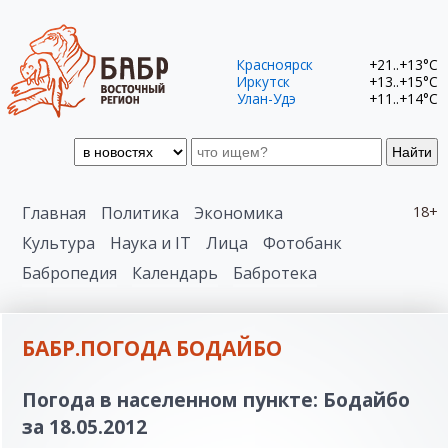
Красноярск
+21..+13°C
Иркутск
+13..+15°C
Улан-Удэ
+11..+14°C
Найти
Главная
Политика
Экономика
18+
Культура
Наука и IT
Лица
Фотобанк
Бабропедия
Календарь
Бабротека
БАБР.ПОГОДА БОДАЙБО
Погода в населенном пункте: Бодайбо
за 18.05.2012