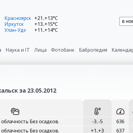
Красноярск
+21..+13°C
Иркутск
+13..+15°C
Улан-Удэ
+11..+14°C
а
Наука и IT
Лица
Фотобанк
Бабропедия
Календа
альск за 23.05.2012
облачность Без осадков.
-3..-5
636
облачность Без осадков.
+1..+3
637