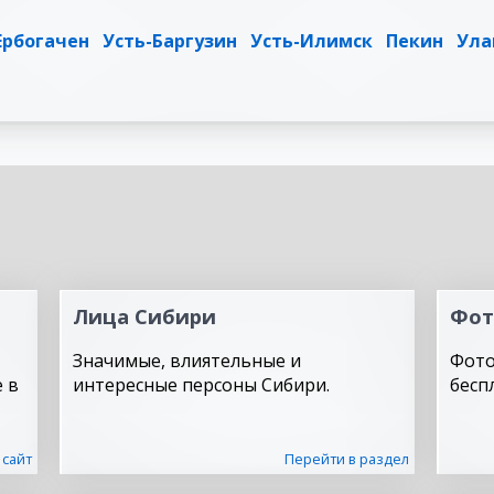
Ербогачен
Усть-Баргузин
Усть-Илимск
Пекин
Ула
Лица Сибири
Фот
Значимые, влиятельные и
Фото
 в
интересные персоны Сибири.
бесп
 сайт
Перейти в раздел