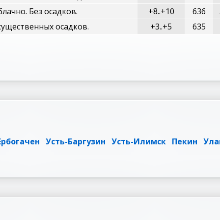
лачно. Без осадков.
+8..+10
636
 существенных осадков.
+3..+5
635
Ербогачен
Усть-Баргузин
Усть-Илимск
Пекин
Ула