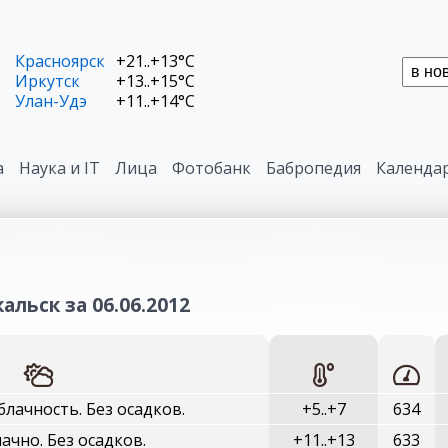
Красноярск
+21..+13°C
Иркутск
+13..+15°C
Улан-Удэ
+11..+14°C
а
Наука и IT
Лица
Фотобанк
Бабропедия
Календа
альск за 06.06.2012
лачность. Без осадков.
+5..+7
634
чно. Без осадков.
+11..+13
633