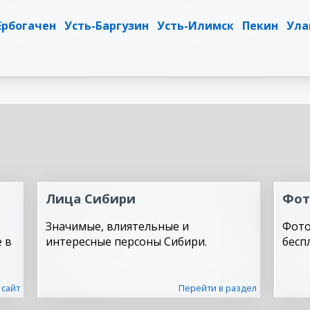
Ербогачен
Усть-Баргузин
Усть-Илимск
Пекин
Ула
Лица Сибири
Фот
Значимые, влиятельные и
Фото
 в
интересные персоны Сибири.
бесп
 сайт
Перейти в раздел