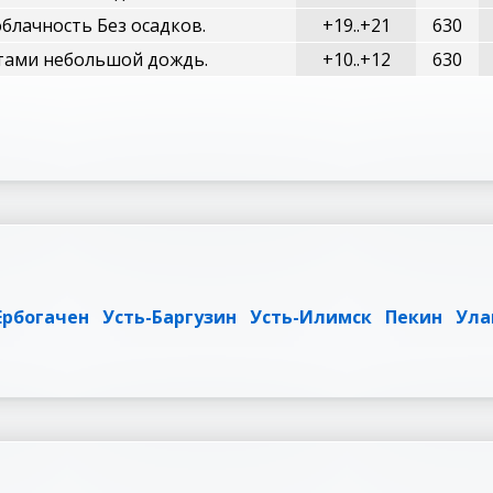
блачность Без осадков.
+19..+21
630
тами небольшой дождь.
+10..+12
630
Ербогачен
Усть-Баргузин
Усть-Илимск
Пекин
Ула