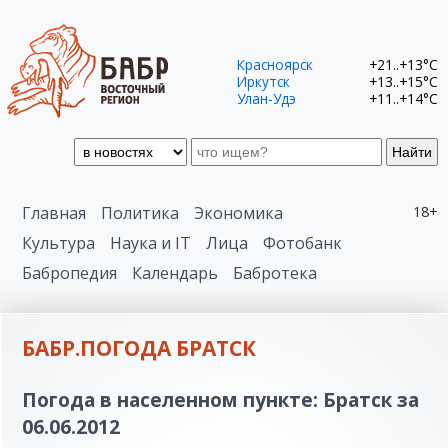
Красноярск
+21..+13°C
Иркутск
+13..+15°C
Улан-Удэ
+11..+14°C
Найти
Главная
Политика
Экономика
18+
Культура
Наука и IT
Лица
Фотобанк
Бабропедия
Календарь
Бабротека
БАБР.ПОГОДА БРАТСК
Погода в населенном пункте: Братск за
06.06.2012