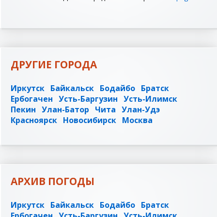
ДРУГИЕ ГОРОДА
Иркутск
Байкальск
Бодайбо
Братск
Ербогачен
Усть-Баргузин
Усть-Илимск
Пекин
Улан-Батор
Чита
Улан-Удэ
Красноярск
Новосибирск
Москва
АРХИВ ПОГОДЫ
Иркутск
Байкальск
Бодайбо
Братск
Ербогачен
Усть-Баргузин
Усть-Илимск