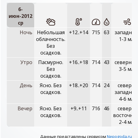
6-
июн-2012
ср
Ночь
Небольшая
+12..+14
715
63
западный
облачность.
1-3 м/с
Без
осадков.
Утро
Пасмурно.
+16..+18
714
43
северный
Без
3-5 м/с
осадков.
День
Ясно. Без
+18..+20
714
24
северо-
осадков.
западный
4-6 м/с
Вечер
Ясно. Без
+9..+11
716
46
северо-
осадков.
восточны
2-4 м/с
Данные представлены сервисом
Nepogoda.ru