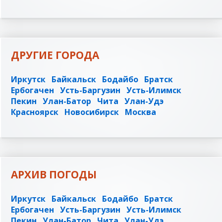
ДРУГИЕ ГОРОДА
Иркутск
Байкальск
Бодайбо
Братск
Ербогачен
Усть-Баргузин
Усть-Илимск
Пекин
Улан-Батор
Чита
Улан-Удэ
Красноярск
Новосибирск
Москва
АРХИВ ПОГОДЫ
Иркутск
Байкальск
Бодайбо
Братск
Ербогачен
Усть-Баргузин
Усть-Илимск
Пекин
Улан-Батор
Чита
Улан-Удэ