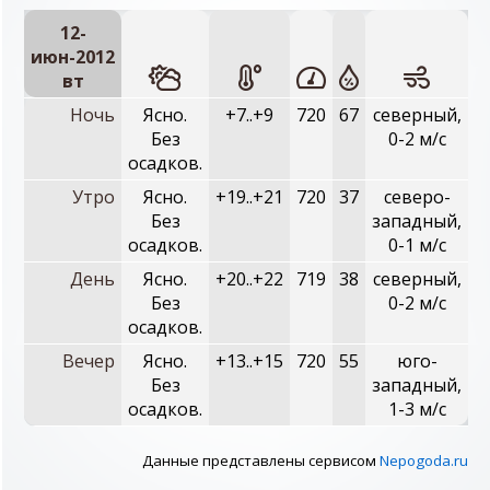
12-
июн-2012
вт
Ночь
Ясно.
+7..+9
720
67
северный,
Без
0-2 м/с
осадков.
Утро
Ясно.
+19..+21
720
37
северо-
Без
западный,
осадков.
0-1 м/с
День
Ясно.
+20..+22
719
38
северный,
Без
0-2 м/с
осадков.
Вечер
Ясно.
+13..+15
720
55
юго-
Без
западный,
осадков.
1-3 м/с
Данные представлены сервисом
Nepogoda.ru