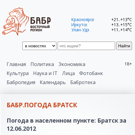
Красноярск
+21..+13°C
Иркутск
+13..+15°C
Улан-Удэ
+11..+14°C
Найти
Главная
Политика
Экономика
18+
Культура
Наука и IT
Лица
Фотобанк
Бабропедия
Календарь
Бабротека
БАБР.ПОГОДА БРАТСК
Погода в населенном пункте: Братск за
12.06.2012