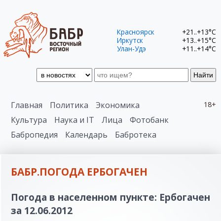
Красноярск
+21..+13°C
Иркутск
+13..+15°C
Улан-Удэ
+11..+14°C
Найти
Главная
Политика
Экономика
18+
Культура
Наука и IT
Лица
Фотобанк
Бабропедия
Календарь
Бабротека
БАБР.ПОГОДА ЕРБОГАЧЕН
Погода в населенном пункте: Ербогачен
за 12.06.2012