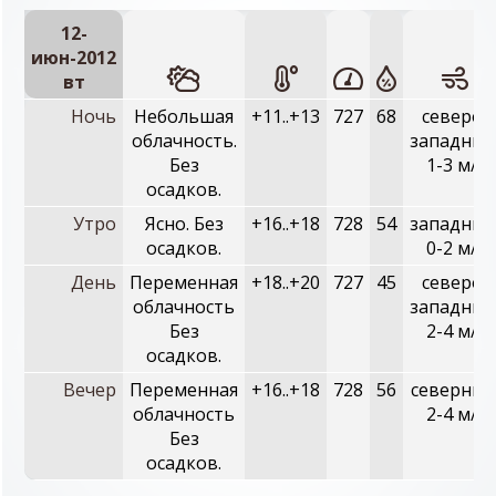
12-
июн-2012
вт
Ночь
Небольшая
+11..+13
727
68
северо-
облачность.
западный
Без
1-3 м/с
осадков.
Утро
Ясно. Без
+16..+18
728
54
западный
осадков.
0-2 м/с
День
Переменная
+18..+20
727
45
северо-
облачность
западный
Без
2-4 м/с
осадков.
Вечер
Переменная
+16..+18
728
56
северный
облачность
2-4 м/с
Без
осадков.