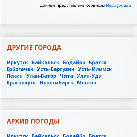
Данные представлены сервисом
Nepogoda.ru
ДРУГИЕ ГОРОДА
Иркутск
Байкальск
Бодайбо
Братск
Ербогачен
Усть-Баргузин
Усть-Илимск
Пекин
Улан-Батор
Чита
Улан-Удэ
Красноярск
Новосибирск
Москва
АРХИВ ПОГОДЫ
Иркутск
Байкальск
Бодайбо
Братск