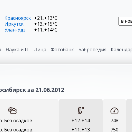
Красноярск
+21..+13°C
Иркутск
+13..+15°C
Улан-Удэ
+11..+14°C
а
Наука и IT
Лица
Фотобанк
Бабропедия
Календа
сибирск за 21.06.2012
о. Без осадков.
+12..+14
748
о. Без осадков.
+11..+13
750