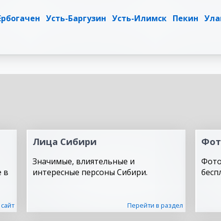
Ербогачен
Усть-Баргузин
Усть-Илимск
Пекин
Ула
Лица Сибири
Фот
Значимые, влиятельные и
Фото
 в
интересные персоны Сибири.
бесп
 сайт
Перейти в раздел