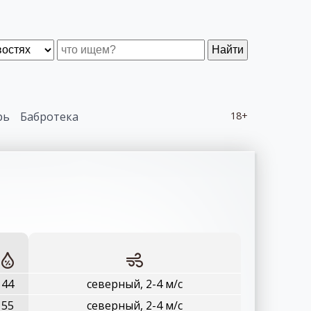
Найти
рь
Бабротека
18+
44
северный, 2-4 м/с
55
северный, 2-4 м/с