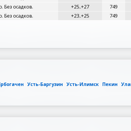
о. Без осадков.
+25..+27
749
о. Без осадков.
+23..+25
749
Ербогачен
Усть-Баргузин
Усть-Илимск
Пекин
Ула