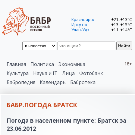
Красноярск
+21..+13°C
Иркутск
+13..+15°C
Улан-Удэ
+11..+14°C
Найти
Главная
Политика
Экономика
18+
Культура
Наука и IT
Лица
Фотобанк
Бабропедия
Календарь
Бабротека
БАБР.ПОГОДА БРАТСК
Погода в населенном пункте: Братск за
23.06.2012