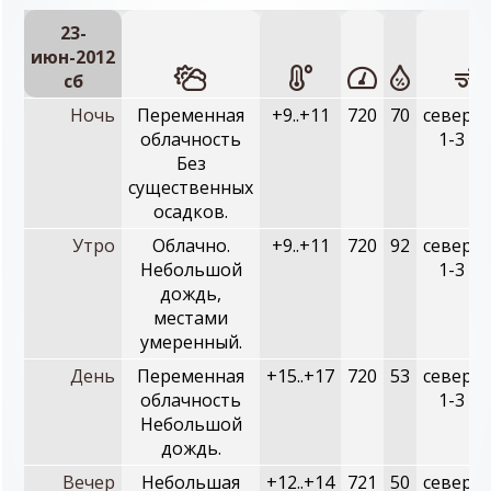
23-
июн-2012
сб
Ночь
Переменная
+9..+11
720
70
северн
облачность
1-3 м/
Без
существенных
осадков.
Утро
Облачно.
+9..+11
720
92
северн
Небольшой
1-3 м/
дождь,
местами
умеренный.
День
Переменная
+15..+17
720
53
северн
облачность
1-3 м/
Небольшой
дождь.
Вечер
Небольшая
+12..+14
721
50
северн