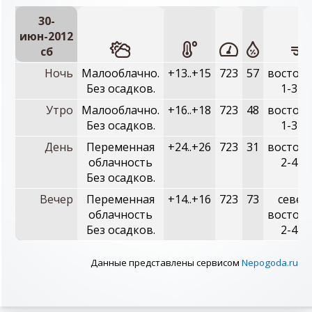
30-
июн-2012
сб
Ночь
Малооблачно.
+13..+15
723
57
восточн
Без осадков.
1-3 м
Утро
Малооблачно.
+16..+18
723
48
восточн
Без осадков.
1-3 м
День
Переменная
+24..+26
723
31
восточн
облачность
2-4 м
Без осадков.
Вечер
Переменная
+14..+16
723
73
север
облачность
восточн
Без осадков.
2-4 м
Данные представлены сервисом
Nepogoda.ru