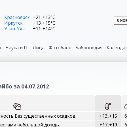
Красноярск
+21..+13°C
Иркутск
+13..+15°C
Улан-Удэ
+11..+14°C
а
Наука и IT
Лица
Фотобанк
Бабропедия
Календа
йбо за 04.07.2012
ность Без существенных осадков.
+13..+15
6
Местами небольшой дождь.
+17..+19
6