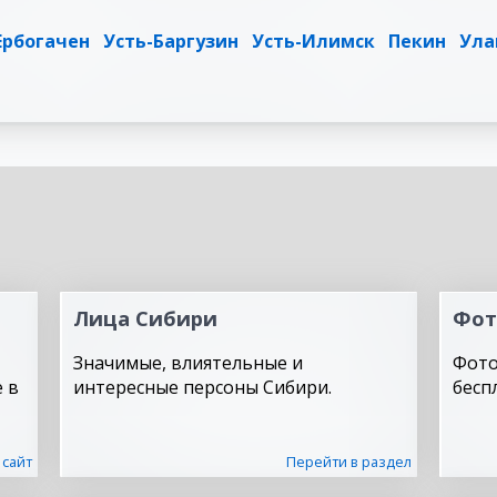
Ербогачен
Усть-Баргузин
Усть-Илимск
Пекин
Ула
Лица Сибири
Фот
Значимые, влиятельные и
Фото
 в
интересные персоны Сибири.
бесп
 сайт
Перейти в раздел