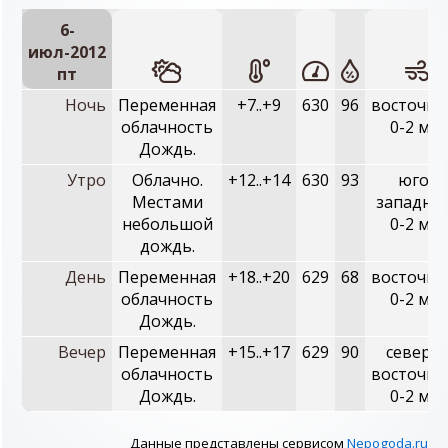
6-
июл-2012
пт
Ночь
Переменная
+7..+9
630
96
восточны
облачность
0-2 м/с
Дождь.
Утро
Облачно.
+12..+14
630
93
юго-
Местами
западны
небольшой
0-2 м/с
дождь.
День
Переменная
+18..+20
629
68
восточны
облачность
0-2 м/с
Дождь.
Вечер
Переменная
+15..+17
629
90
северо-
облачность
восточны
Дождь.
0-2 м/с
Данные представлены сервисом
Nepogoda.ru