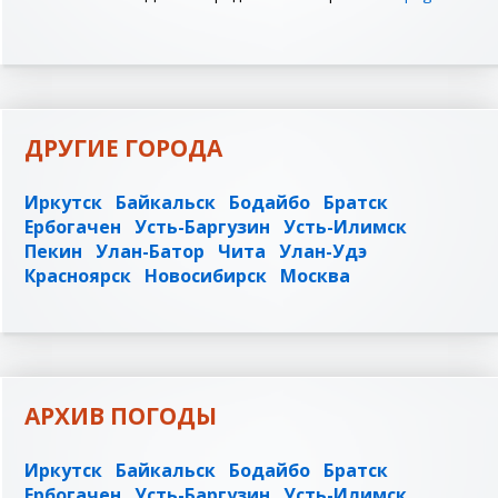
ДРУГИЕ ГОРОДА
Иркутск
Байкальск
Бодайбо
Братск
Ербогачен
Усть-Баргузин
Усть-Илимск
Пекин
Улан-Батор
Чита
Улан-Удэ
Красноярск
Новосибирск
Москва
АРХИВ ПОГОДЫ
Иркутск
Байкальск
Бодайбо
Братск
Ербогачен
Усть-Баргузин
Усть-Илимск