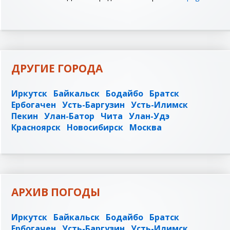
ДРУГИЕ ГОРОДА
Иркутск
Байкальск
Бодайбо
Братск
Ербогачен
Усть-Баргузин
Усть-Илимск
Пекин
Улан-Батор
Чита
Улан-Удэ
Красноярск
Новосибирск
Москва
АРХИВ ПОГОДЫ
Иркутск
Байкальск
Бодайбо
Братск
Ербогачен
Усть-Баргузин
Усть-Илимск