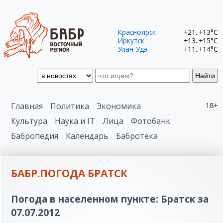
Красноярск
+21..+13°C
Иркутск
+13..+15°C
Улан-Удэ
+11..+14°C
Найти
Главная
Политика
Экономика
18+
Культура
Наука и IT
Лица
Фотобанк
Бабропедия
Календарь
Бабротека
БАБР.ПОГОДА БРАТСК
Погода в населенном пункте: Братск за
07.07.2012