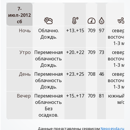
7-
июл-2012
сб
Ночь
Облачно.
+13..+15
709
97
северо-
Дождь.
восточны
1-3 м/с
Утро
Переменная
+20..+22
709
73
северо-
облачность
восточны
Дождь.
1-3 м/с
День
Переменная
+23..+25
708
46
северо-
облачность
восточны
Дождь.
1-3 м/с
Вечер
Переменная
+15..+17
709
81
южный, 1
облачность
м/с
Без
осадков.
Данные представлены сервисом
Nepogoda.ru