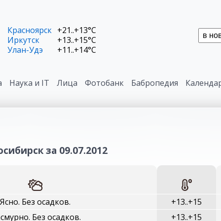
Красноярск
+21..+13°C
Иркутск
+13..+15°C
Улан-Удэ
+11..+14°C
а
Наука и IT
Лица
Фотобанк
Бабропедия
Календа
сибирск за 09.07.2012
Ясно. Без осадков.
+13..+15
смурно. Без осадков.
+13..+15