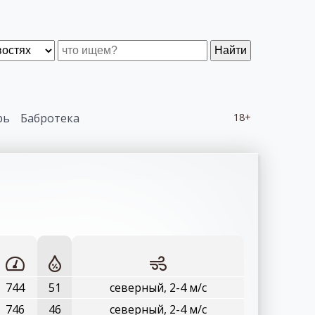
Найти
рь
Бабротека
18+
744
51
северный, 2-4 м/с
746
46
северный, 2-4 м/с