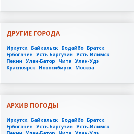
ДРУГИЕ ГОРОДА
Иркутск
Байкальск
Бодайбо
Братск
Ербогачен
Усть-Баргузин
Усть-Илимск
Пекин
Улан-Батор
Чита
Улан-Удэ
Красноярск
Новосибирск
Москва
АРХИВ ПОГОДЫ
Иркутск
Байкальск
Бодайбо
Братск
Ербогачен
Усть-Баргузин
Усть-Илимск
Пекин
Улан-Батор
Чита
Улан-Удэ