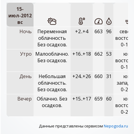
15-
июл-2012
вc
Ночь
Переменная
+2..+4
663
96
север
облачность
восточ
Без осадков.
0-1 м
Утро
Малооблачно.
+16..+18
662
53
юго
Без осадков.
восточ
0-1 м
День
Небольшая
+24..+26
660
31
юго
облачность.
западн
Без осадков.
0-2 м
Вечер
Облачно. Без
+15..+17
659
60
юго
осадков.
восточ
0-2 м
Данные представлены сервисом
Nepogoda.ru