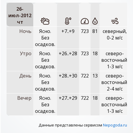
26-
июл-2012
чт
Ночь
Ясно.
+7..+9
723
81
северный,
Без
0-2 м/с
осадков.
Утро
Ясно.
+26..+28
723
18
северо-
Без
восточный,
осадков.
1-3 м/с
День
Ясно.
+28..+30
722
13
северо-
Без
восточный,
осадков.
2-4 м/с
Вечер
Ясно.
+27..+29
722
18
северо-
Без
восточный,
осадков.
1-3 м/с
Данные представлены сервисом
Nepogoda.ru