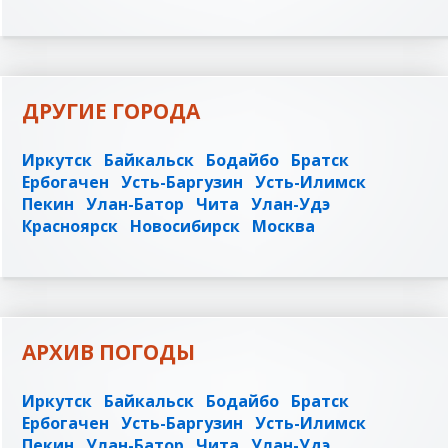
ДРУГИЕ ГОРОДА
Иркутск
Байкальск
Бодайбо
Братск
Ербогачен
Усть-Баргузин
Усть-Илимск
Пекин
Улан-Батор
Чита
Улан-Удэ
Красноярск
Новосибирск
Москва
АРХИВ ПОГОДЫ
Иркутск
Байкальск
Бодайбо
Братск
Ербогачен
Усть-Баргузин
Усть-Илимск
Пекин
Улан-Батор
Чита
Улан-Удэ