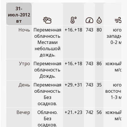
31-
июл-2012
вт
Ночь
Переменная
+16..+18
743
80
юго-
облачность
западны
Местами
0-2 м/с
небольшой
дождь.
Утро
Переменная
+16..+18
743
86
южный, 1
облачность
м/с
Дождь.
День
Переменная
+29..+31
743
35
юго-
облачность
восточны
Без
1-3 м/с
осадков.
Вечер
Облачно.
+21..+23
742
56
южный, 0
Без
м/с
осадков.