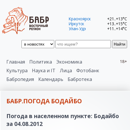
Красноярск
+21..+13°C
Иркутск
+13..+15°C
Улан-Удэ
+11..+14°C
Найти
Главная
Политика
Экономика
18+
Культура
Наука и IT
Лица
Фотобанк
Бабропедия
Календарь
Бабротека
БАБР.ПОГОДА БОДАЙБО
Погода в населенном пункте: Бодайбо
за 04.08.2012