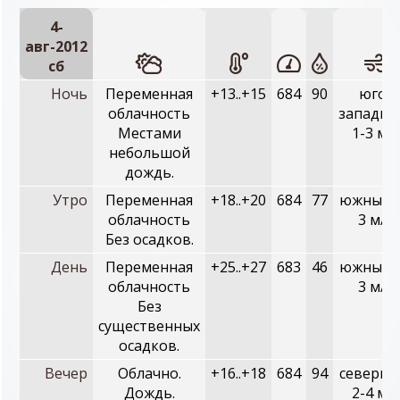
4-
авг-2012
сб
Ночь
Переменная
+13..+15
684
90
юго-
облачность
западны
Местами
1-3 м/с
небольшой
дождь.
Утро
Переменная
+18..+20
684
77
южный, 
облачность
3 м/с
Без осадков.
День
Переменная
+25..+27
683
46
южный, 
облачность
3 м/с
Без
существенных
осадков.
Вечер
Облачно.
+16..+18
684
94
северны
Дождь.
2-4 м/с