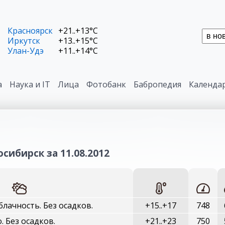
Красноярск
+21..+13°C
Иркутск
+13..+15°C
Улан-Удэ
+11..+14°C
а
Наука и IT
Лица
Фотобанк
Бабропедия
Календа
сибирск за 11.08.2012
лачность. Без осадков.
+15..+17
748
. Без осадков.
+21..+23
750