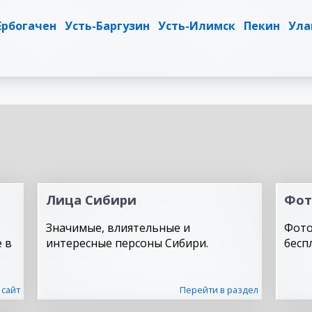
Ербогачен
Усть-Баргузин
Усть-Илимск
Пекин
Ула
Лица Сибири
Фот
Значимые, влиятельные и
Фото
 в
интересные персоны Сибири.
бесп
 сайт
Перейти в раздел