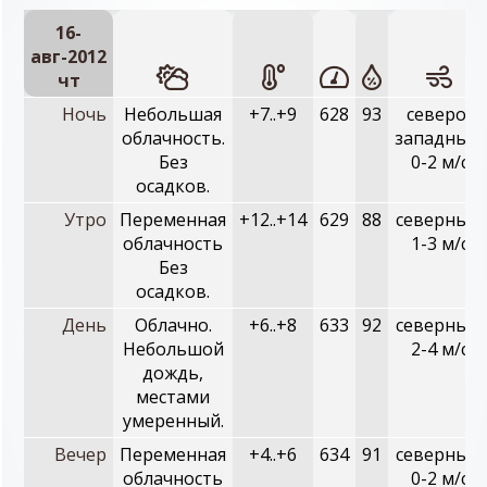
16-
авг-2012
чт
Ночь
Небольшая
+7..+9
628
93
северо-
облачность.
западный,
Без
0-2 м/с
осадков.
Утро
Переменная
+12..+14
629
88
северный,
облачность
1-3 м/с
Без
осадков.
День
Облачно.
+6..+8
633
92
северный,
Небольшой
2-4 м/с
дождь,
местами
умеренный.
Вечер
Переменная
+4..+6
634
91
северный,
облачность
0-2 м/с