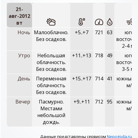
21-
авг-2012
вт
Ночь
Малооблачно.
+5..+7
721
63
юго-
Без осадков.
восточн
2-4 м/
Утро
Небольшая
+11..+13
718
49
юго-
облачность.
восточн
Без осадков.
3-5 м/
День
Переменная
+15..+17
714
41
южный, 
облачность
м/с
Без осадков.
Вечер
Пасмурно.
+9..+11
712
95
южный, 
Местами
м/с
небольшой
дождь.
Данные представлены сервисом
Nepogoda.ru