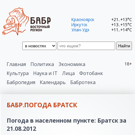
Красноярск
+21..+13°C
Иркутск
+13..+15°C
Улан-Удэ
+11..+14°C
Найти
Главная
Политика
Экономика
18+
Культура
Наука и IT
Лица
Фотобанк
Бабропедия
Календарь
Бабротека
БАБР.ПОГОДА БРАТСК
Погода в населенном пункте: Братск за
21.08.2012