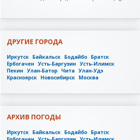
ДРУГИЕ ГОРОДА
Иркутск
Байкальск
Бодайбо
Братск
Ербогачен
Усть-Баргузин
Усть-Илимск
Пекин
Улан-Батор
Чита
Улан-Удэ
Красноярск
Новосибирск
Москва
АРХИВ ПОГОДЫ
Иркутск
Байкальск
Бодайбо
Братск
Ербогачен
Усть-Баргузин
Усть-Илимск