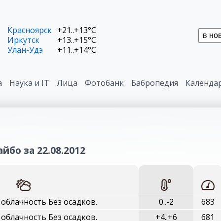
Красноярск
+21..+13°C
Иркутск
+13..+15°C
Улан-Удэ
+11..+14°C
а
Наука и IT
Лица
Фотобанк
Бабропедия
Календа
йбо за 22.08.2012
облачность Без осадков.
0..-2
683
облачность Без осадков.
+4..+6
681