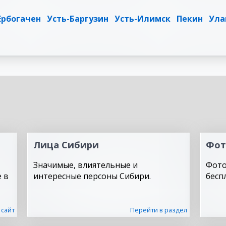
Ербогачен
Усть-Баргузин
Усть-Илимск
Пекин
Ула
Лица Сибири
Фот
Значимые, влиятельные и
Фото
 в
интересные персоны Сибири.
бесп
 сайт
Перейти в раздел