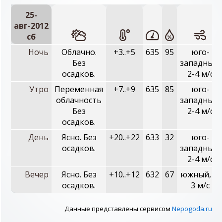
25-
авг-2012
сб
Ночь
Облачно.
+3..+5
635
95
юго-
Без
западный,
осадков.
2-4 м/с
Утро
Переменная
+7..+9
635
85
юго-
облачность
западный,
Без
2-4 м/с
осадков.
День
Ясно. Без
+20..+22
633
32
юго-
осадков.
западный,
2-4 м/с
Вечер
Ясно. Без
+10..+12
632
67
южный, 1-
осадков.
3 м/с
Данные представлены сервисом
Nepogoda.ru