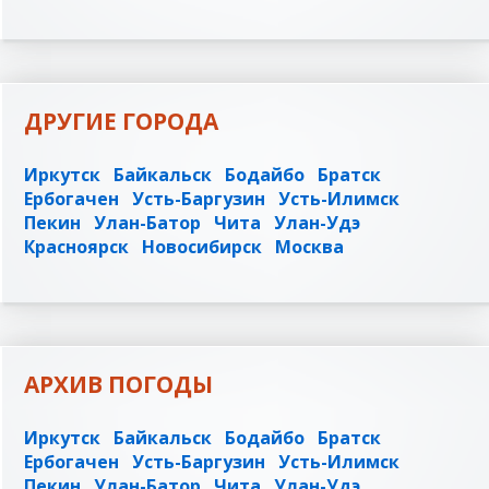
ДРУГИЕ ГОРОДА
Иркутск
Байкальск
Бодайбо
Братск
Ербогачен
Усть-Баргузин
Усть-Илимск
Пекин
Улан-Батор
Чита
Улан-Удэ
Красноярск
Новосибирск
Москва
АРХИВ ПОГОДЫ
Иркутск
Байкальск
Бодайбо
Братск
Ербогачен
Усть-Баргузин
Усть-Илимск
Пекин
Улан-Батор
Чита
Улан-Удэ