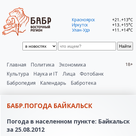
Красноярск
+21..+13°C
Иркутск
+13..+15°C
Улан-Удэ
+11..+14°C
Найти
Главная
Политика
Экономика
18+
Культура
Наука и IT
Лица
Фотобанк
Бабропедия
Календарь
Бабротека
БАБР.ПОГОДА БАЙКАЛЬСК
Погода в населенном пункте: Байкальск
за 25.08.2012