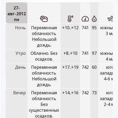
27-
авг-2012
пн
Ночь
Переменная
+10..+12
741
95
южный, 
облачность
3 м/с
Небольшой
дождь.
Утро
Облачно. Без
+8..+10
741
97
южный, 
осадков.
4 м/с
День
Переменная
+17..+19
742
60
юго-
облачность
западны
Небольшой
4-6 м/с
дождь.
Вечер
Переменная
+14..+16
742
73
юго-
облачность
западны
Без
2-4 м/с
существенных
осадков.