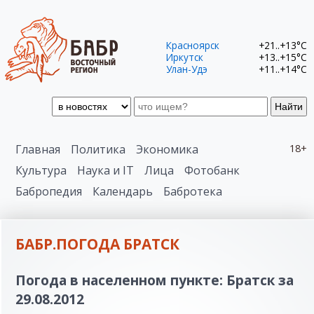
Красноярск
+21..+13°C
Иркутск
+13..+15°C
Улан-Удэ
+11..+14°C
Найти
Главная
Политика
Экономика
18+
Культура
Наука и IT
Лица
Фотобанк
Бабропедия
Календарь
Бабротека
БАБР.ПОГОДА БРАТСК
Погода в населенном пункте: Братск за
29.08.2012