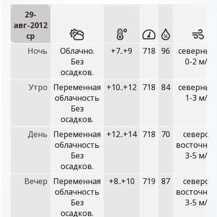
29-
авг-2012
ср
Ночь
Облачно.
+7..+9
718
96
северный
Без
0-2 м/с
осадков.
Утро
Переменная
+10..+12
718
84
северный
облачность
1-3 м/с
Без
осадков.
День
Переменная
+12..+14
718
70
северо-
облачность
восточный
Без
3-5 м/с
осадков.
Вечер
Переменная
+8..+10
719
87
северо-
облачность
восточный
Без
3-5 м/с
осадков.