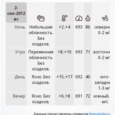
2-
сен-2012
вc
Ночь
Небольшая
+2..+4
693
86
северный
облачность.
0-2 м/с
Без
осадков.
Утро
Переменная
+8..+10
693
71
восточный
облачность
0-2 м/с
Без
осадков.
День
Ясно. Без
+15..+17
692
40
юго-
осадков.
западный
1-3 м/с
Вечер
Ясно. Без
+6..+8
691
72
южный, 0-
осадков.
м/с
Данные представлены сервисом
Nepogoda.ru