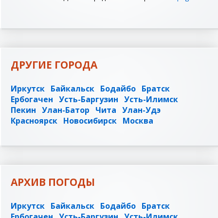
ДРУГИЕ ГОРОДА
Иркутск
Байкальск
Бодайбо
Братск
Ербогачен
Усть-Баргузин
Усть-Илимск
Пекин
Улан-Батор
Чита
Улан-Удэ
Красноярск
Новосибирск
Москва
АРХИВ ПОГОДЫ
Иркутск
Байкальск
Бодайбо
Братск
Ербогачен
Усть-Баргузин
Усть-Илимск