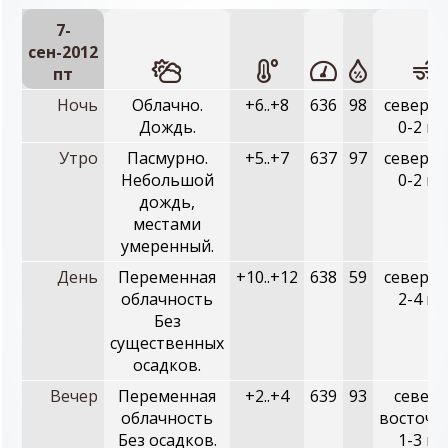
7-
сен-2012
пт
Ночь
Облачно.
+6..+8
636
98
северны
Дождь.
0-2 м/
Утро
Пасмурно.
+5..+7
637
97
северны
Небольшой
0-2 м/
дождь,
местами
умеренный.
День
Переменная
+10..+12
638
59
северны
облачность
2-4 м/
Без
существенных
осадков.
Вечер
Переменная
+2..+4
639
93
северо
облачность
восточн
Без осадков.
1-3 м/