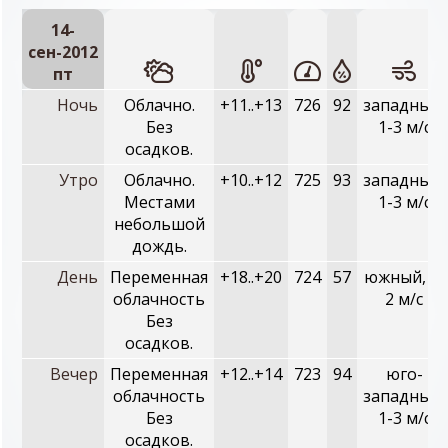
14-
сен-2012
пт
Ночь
Облачно.
+11..+13
726
92
западный,
Без
1-3 м/с
осадков.
Утро
Облачно.
+10..+12
725
93
западный,
Местами
1-3 м/с
небольшой
дождь.
День
Переменная
+18..+20
724
57
южный, 0-
облачность
2 м/с
Без
осадков.
Вечер
Переменная
+12..+14
723
94
юго-
облачность
западный,
Без
1-3 м/с
осадков.