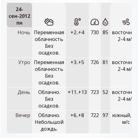
24-
сен-2012
пн
Ночь
Переменная
+2..+4
730
85
восточный
облачность
2-4 м/с
Без
осадков.
Утро
Переменная
+3..+5
726
81
восточный
облачность
2-4 м/с
Без
осадков.
День
Облачно.
+11..+13
723
52
восточный
Без
2-4 м/с
осадков.
Вечер
Облачно.
+6..+8
722
97
южный, 2-
Небольшой
м/с
дождь.