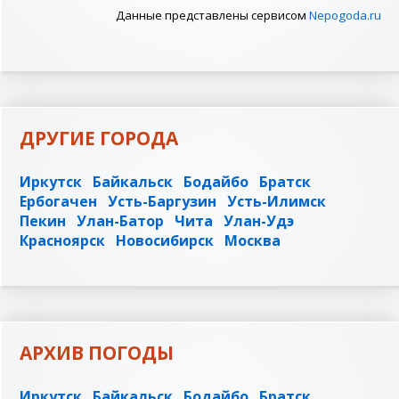
Данные представлены сервисом
Nepogoda.ru
ДРУГИЕ ГОРОДА
Иркутск
Байкальск
Бодайбо
Братск
Ербогачен
Усть-Баргузин
Усть-Илимск
Пекин
Улан-Батор
Чита
Улан-Удэ
Красноярск
Новосибирск
Москва
АРХИВ ПОГОДЫ
Иркутск
Байкальск
Бодайбо
Братск