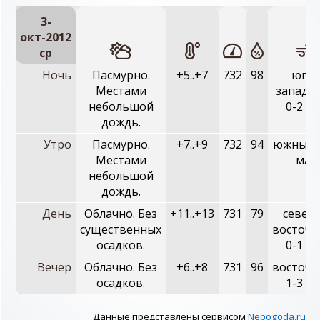
3-
окт-2012
ср
Ночь
Пасмурно.
+5..+7
732
98
юго-
Местами
западн
небольшой
0-2 м/
дождь.
Утро
Пасмурно.
+7..+9
732
94
южный, 
Местами
м/с
небольшой
дождь.
День
Облачно. Без
+11..+13
731
79
север
существенных
восточн
осадков.
0-1 м/
Вечер
Облачно. Без
+6..+8
731
96
восточн
осадков.
1-3 м/
Данные представлены сервисом
Nepogoda.ru