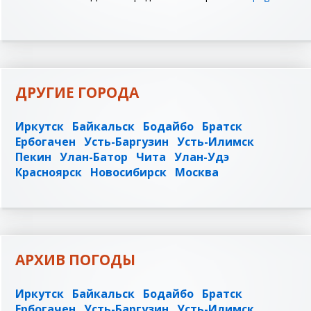
ДРУГИЕ ГОРОДА
Иркутск
Байкальск
Бодайбо
Братск
Ербогачен
Усть-Баргузин
Усть-Илимск
Пекин
Улан-Батор
Чита
Улан-Удэ
Красноярск
Новосибирск
Москва
АРХИВ ПОГОДЫ
Иркутск
Байкальск
Бодайбо
Братск
Ербогачен
Усть-Баргузин
Усть-Илимск