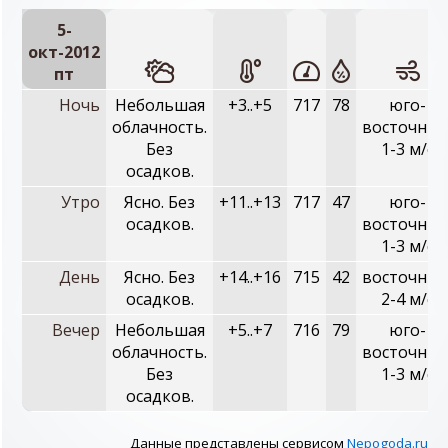
5-
окт-2012
пт
Ночь
Небольшая
+3..+5
717
78
юго-
облачность.
восточный
Без
1-3 м/с
осадков.
Утро
Ясно. Без
+11..+13
717
47
юго-
осадков.
восточный
1-3 м/с
День
Ясно. Без
+14..+16
715
42
восточный
осадков.
2-4 м/с
Вечер
Небольшая
+5..+7
716
79
юго-
облачность.
восточный
Без
1-3 м/с
осадков.
Данные представлены сервисом
Nepogoda.ru