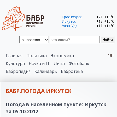
Красноярск
+21..+13°C
Иркутск
+13..+15°C
Улан-Удэ
+11..+14°C
Найти
Главная
Политика
Экономика
18+
Культура
Наука и IT
Лица
Фотобанк
Бабропедия
Календарь
Бабротека
БАБР.ПОГОДА ИРКУТСК
Погода в населенном пункте: Иркутск
за 05.10.2012