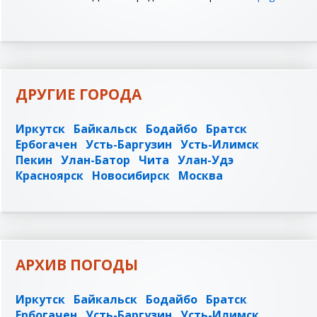
ДРУГИЕ ГОРОДА
Иркутск
Байкальск
Бодайбо
Братск
Ербогачен
Усть-Баргузин
Усть-Илимск
Пекин
Улан-Батор
Чита
Улан-Удэ
Красноярск
Новосибирск
Москва
АРХИВ ПОГОДЫ
Иркутск
Байкальск
Бодайбо
Братск
Ербогачен
Усть-Баргузин
Усть-Илимск