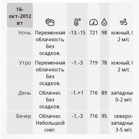
16-
окт-2012
вт
Ночь
Переменная
-13..-15
721
98
южный, 0-
облачность
2 м/с
Без
осадков.
Утро
Переменная
-1..-3
719
78
южный, 0-
облачность
2 м/с
Без
осадков.
День
Облачно.
-1..+1
716
89
западный,
Без
0-2 м/с
осадков.
Вечер
Облачно.
-1..-3
716
95
северо-
Небольшой
западный,
снег.
3-5 м/с