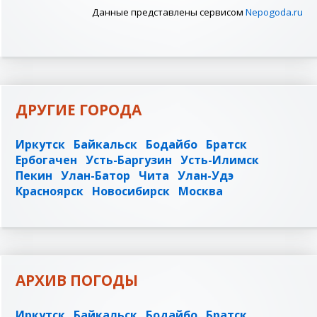
Данные представлены сервисом
Nepogoda.ru
ДРУГИЕ ГОРОДА
Иркутск
Байкальск
Бодайбо
Братск
Ербогачен
Усть-Баргузин
Усть-Илимск
Пекин
Улан-Батор
Чита
Улан-Удэ
Красноярск
Новосибирск
Москва
АРХИВ ПОГОДЫ
Иркутск
Байкальск
Бодайбо
Братск