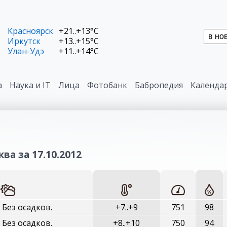
Красноярск
+21..+13°C
Иркутск
+13..+15°C
Улан-Удэ
+11..+14°C
а
Наука и IT
Лица
Фотобанк
Бабропедия
Календа
ва за 17.10.2012
 Без осадков.
+7..+9
751
98
 Без осадков.
+8..+10
750
94