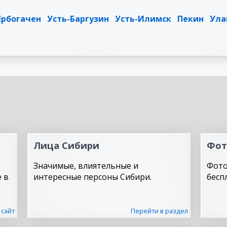
Ербогачен
Усть-Баргузин
Усть-Илимск
Пекин
Ула
Лица Сибири
Фот
Значимые, влиятельные и
Фото
 в
интересные персоны Сибири.
бесп
 сайт
Перейти в раздел