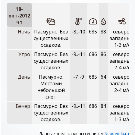
18-
окт-2012
чт
Ночь
Пасмурно. Без
-8..-10
685
88
северо-
существенных
западный,
осадков.
1-3 м/с
Утро
Пасмурно. Без
-9..-11
686
86
северо-
существенных
западный,
осадков.
2-4 м/с
День
Пасмурно.
-7..-9
685
64
северо-
Местами
западный,
небольшой
2-4 м/с
снег.
Вечер
Пасмурно. Без
-9..-11
686
84
северо-
существенных
западный,
осадков.
1-3 м/с
Данные представлены сервисом
Nepogoda.ru