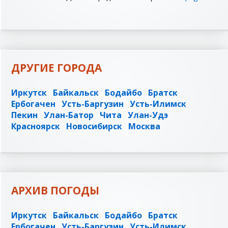
ДРУГИЕ ГОРОДА
Иркутск
Байкальск
Бодайбо
Братск
Ербогачен
Усть-Баргузин
Усть-Илимск
Пекин
Улан-Батор
Чита
Улан-Удэ
Красноярск
Новосибирск
Москва
АРХИВ ПОГОДЫ
Иркутск
Байкальск
Бодайбо
Братск
Ербогачен
Усть-Баргузин
Усть-Илимск