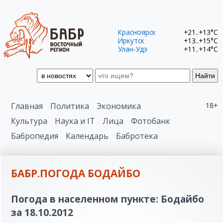
Красноярск
+21..+13°C
Иркутск
+13..+15°C
Улан-Удэ
+11..+14°C
Найти
Главная
Политика
Экономика
18+
Культура
Наука и IT
Лица
Фотобанк
Бабропедия
Календарь
Бабротека
БАБР.ПОГОДА БОДАЙБО
Погода в населенном пункте: Бодайбо
за 18.10.2012