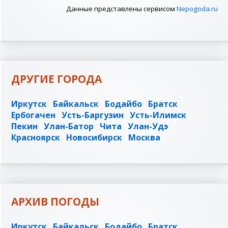
Данные представлены сервисом
Nepogoda.ru
ДРУГИЕ ГОРОДА
Иркутск
Байкальск
Бодайбо
Братск
Ербогачен
Усть-Баргузин
Усть-Илимск
Пекин
Улан-Батор
Чита
Улан-Удэ
Красноярск
Новосибирск
Москва
АРХИВ ПОГОДЫ
Иркутск
Байкальск
Бодайбо
Братск