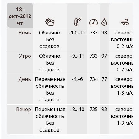
18-
окт-2012
чт
Ночь
Облачно.
-10..-12
733
98
северо-
Без
восточный,
осадков.
0-2 м/с
Утро
Облачно.
-9..-11
733
97
северо-
Без
восточный,
осадков.
0-2 м/с
День
Переменная
-4..-6
734
77
северо-
облачность
восточный,
Без
1-3 м/с
осадков.
Вечер
Переменная
-8..-10
735
93
северо-
облачность
восточный,
Без
1-3 м/с
осадков.