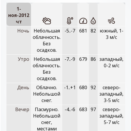
1-
ноя-2012
чт
Ночь
Небольшая
-5..-7
681
82
южный, 1-
облачность.
3 м/с
Без
осадков.
Утро
Небольшая
-7..-9
679
86
западный,
облачность.
0-2 м/с
Без
осадков.
День
Облачно.
-1..+1
680
92
северо-
Небольшой
западный,
снег.
3-5 м/с
Вечер
Пасмурно.
-4..-6
683
97
северо-
Небольшой
западный,
снег,
5-7 м/с
местами