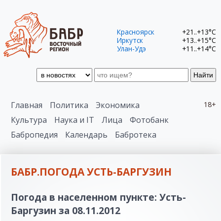
Красноярск
+21..+13°C
Иркутск
+13..+15°C
Улан-Удэ
+11..+14°C
Найти
Главная
Политика
Экономика
18+
Культура
Наука и IT
Лица
Фотобанк
Бабропедия
Календарь
Бабротека
БАБР.ПОГОДА УСТЬ-БАРГУЗИН
Погода в населенном пункте: Усть-
Баргузин за 08.11.2012