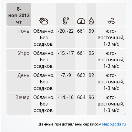
8-
ноя-2012
чт
Ночь
Облачно.
-20..-22
661
99
юго-
Без
восточный,
осадков.
1-3 м/с
Утро
Облачно.
-15..-17
661
95
юго-
Без
восточный,
осадков.
1-3 м/с
День
Облачно.
-7..-9
662
92
юго-
Без
восточный,
осадков.
1-3 м/с
Вечер
Облачно.
-14..-16
664
96
юго-
Без
восточный,
осадков.
1-3 м/с
Данные представлены сервисом
Nepogoda.ru