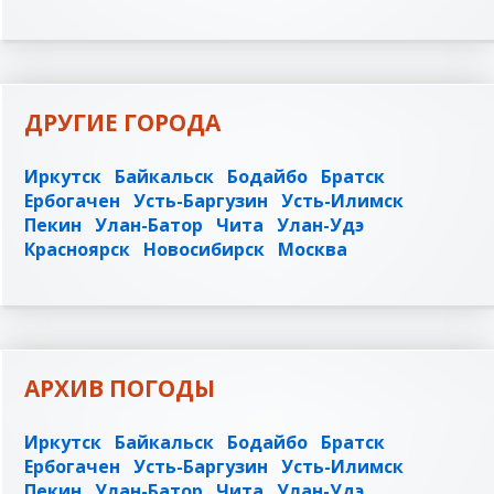
ДРУГИЕ ГОРОДА
Иркутск
Байкальск
Бодайбо
Братск
Ербогачен
Усть-Баргузин
Усть-Илимск
Пекин
Улан-Батор
Чита
Улан-Удэ
Красноярск
Новосибирск
Москва
АРХИВ ПОГОДЫ
Иркутск
Байкальск
Бодайбо
Братск
Ербогачен
Усть-Баргузин
Усть-Илимск
Пекин
Улан-Батор
Чита
Улан-Удэ