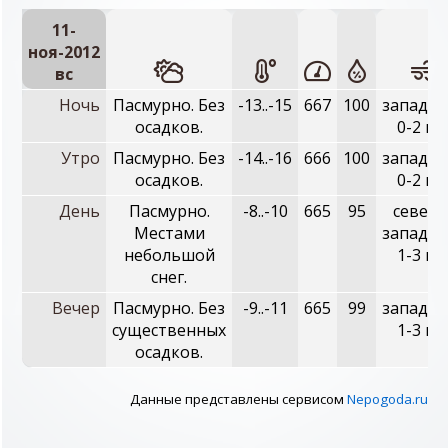
11-
ноя-2012
вc
Ночь
Пасмурно. Без
-13..-15
667
100
западны
осадков.
0-2 м/
Утро
Пасмурно. Без
-14..-16
666
100
западны
осадков.
0-2 м/
День
Пасмурно.
-8..-10
665
95
северо
Местами
западны
небольшой
1-3 м/
снег.
Вечер
Пасмурно. Без
-9..-11
665
99
западны
существенных
1-3 м/
осадков.
Данные представлены сервисом
Nepogoda.ru