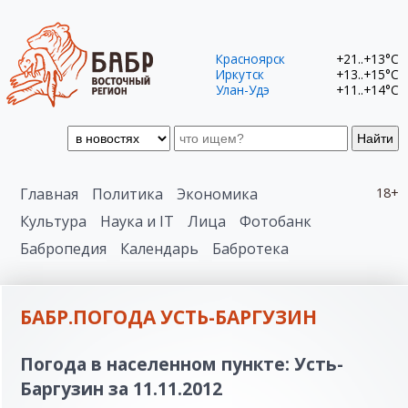
Красноярск
+21..+13°C
Иркутск
+13..+15°C
Улан-Удэ
+11..+14°C
Найти
Главная
Политика
Экономика
18+
Культура
Наука и IT
Лица
Фотобанк
Бабропедия
Календарь
Бабротека
БАБР.ПОГОДА УСТЬ-БАРГУЗИН
Погода в населенном пункте: Усть-
Баргузин за 11.11.2012