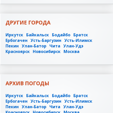
ДРУГИЕ ГОРОДА
Иркутск
Байкальск
Бодайбо
Братск
Ербогачен
Усть-Баргузин
Усть-Илимск
Пекин
Улан-Батор
Чита
Улан-Удэ
Красноярск
Новосибирск
Москва
АРХИВ ПОГОДЫ
Иркутск
Байкальск
Бодайбо
Братск
Ербогачен
Усть-Баргузин
Усть-Илимск
Пекин
Улан-Батор
Чита
Улан-Удэ
Красноярск
Новосибирск
Москва