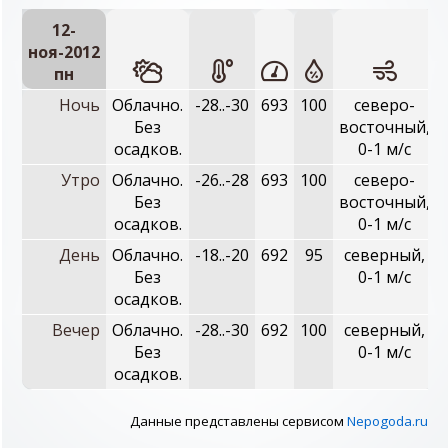
12-
ноя-2012
пн
Ночь
Облачно.
-28..-30
693
100
северо-
Без
восточный,
осадков.
0-1 м/с
Утро
Облачно.
-26..-28
693
100
северо-
Без
восточный,
осадков.
0-1 м/с
День
Облачно.
-18..-20
692
95
северный,
Без
0-1 м/с
осадков.
Вечер
Облачно.
-28..-30
692
100
северный,
Без
0-1 м/с
осадков.
Данные представлены сервисом
Nepogoda.ru