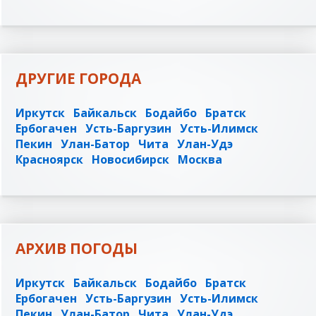
ДРУГИЕ ГОРОДА
Иркутск
Байкальск
Бодайбо
Братск
Ербогачен
Усть-Баргузин
Усть-Илимск
Пекин
Улан-Батор
Чита
Улан-Удэ
Красноярск
Новосибирск
Москва
АРХИВ ПОГОДЫ
Иркутск
Байкальск
Бодайбо
Братск
Ербогачен
Усть-Баргузин
Усть-Илимск
Пекин
Улан-Батор
Чита
Улан-Удэ