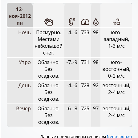
12-
ноя-2012
пн
Ночь
Пасмурно.
-4..-6
733
98
юго-
Местами
западный,
небольшой
1-3 м/с
снег.
Утро
Облачно.
-7..-9
731
98
юго-
Без
восточный,
осадков.
0-2 м/с
День
Облачно.
-4..-6
728
92
восточный,
Без
2-4 м/с
осадков.
Вечер
Облачно.
-6..-8
725
97
восточный,
Без
2-4 м/с
осадков.
Данные представлены сервисом
Nepogoda.ru