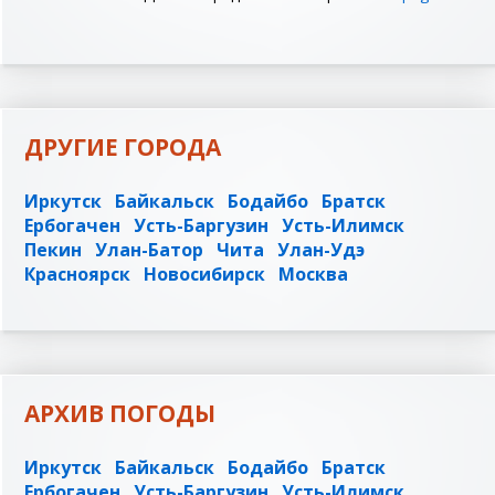
ДРУГИЕ ГОРОДА
Иркутск
Байкальск
Бодайбо
Братск
Ербогачен
Усть-Баргузин
Усть-Илимск
Пекин
Улан-Батор
Чита
Улан-Удэ
Красноярск
Новосибирск
Москва
АРХИВ ПОГОДЫ
Иркутск
Байкальск
Бодайбо
Братск
Ербогачен
Усть-Баргузин
Усть-Илимск