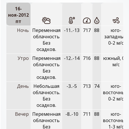
16-
ноя-2012
пт
Ночь
Переменная
-11..-13
717
88
юго-
облачность
западный,
Без
0-2 м/с
осадков.
Утро
Переменная
-12..-14
716
88
южный, 0-2
облачность
м/с
Без
осадков.
День
Небольшая
-3..-5
713
74
юго-
облачность.
восточный,
Без
0-2 м/с
осадков.
Вечер
Переменная
-8..-10
711
88
юго-
облачность
восточный,
Без
1-3 м/с