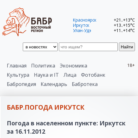
Красноярск
+21..+13°C
Иркутск
+13..+15°C
Улан-Удэ
+11..+14°C
Найти
Главная
Политика
Экономика
18+
Культура
Наука и IT
Лица
Фотобанк
Бабропедия
Календарь
Бабротека
БАБР.ПОГОДА ИРКУТСК
Погода в населенном пункте: Иркутск
за 16.11.2012