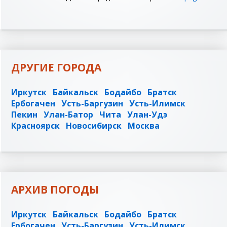
ДРУГИЕ ГОРОДА
Иркутск
Байкальск
Бодайбо
Братск
Ербогачен
Усть-Баргузин
Усть-Илимск
Пекин
Улан-Батор
Чита
Улан-Удэ
Красноярск
Новосибирск
Москва
АРХИВ ПОГОДЫ
Иркутск
Байкальск
Бодайбо
Братск
Ербогачен
Усть-Баргузин
Усть-Илимск