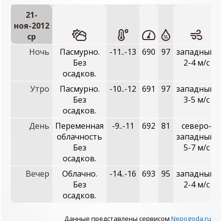
21-
ноя-2012
ср
Ночь
Пасмурно.
-11..-13
690
97
западный,
Без
2-4 м/с
осадков.
Утро
Пасмурно.
-10..-12
691
97
западный,
Без
3-5 м/с
осадков.
День
Переменная
-9..-11
692
81
северо-
облачность
западный,
Без
5-7 м/с
осадков.
Вечер
Облачно.
-14..-16
693
95
западный,
Без
2-4 м/с
осадков.
Данные представлены сервисом
Nepogoda.ru