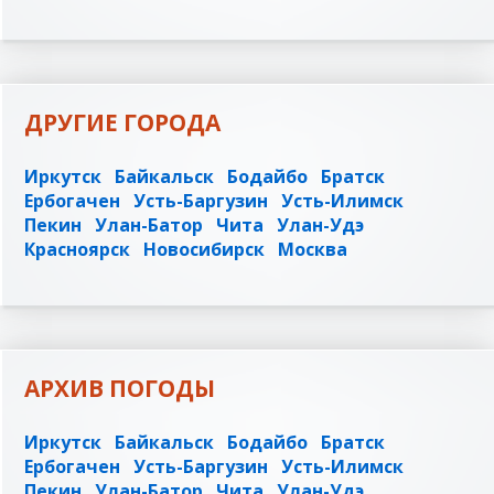
ДРУГИЕ ГОРОДА
Иркутск
Байкальск
Бодайбо
Братск
Ербогачен
Усть-Баргузин
Усть-Илимск
Пекин
Улан-Батор
Чита
Улан-Удэ
Красноярск
Новосибирск
Москва
АРХИВ ПОГОДЫ
Иркутск
Байкальск
Бодайбо
Братск
Ербогачен
Усть-Баргузин
Усть-Илимск
Пекин
Улан-Батор
Чита
Улан-Удэ