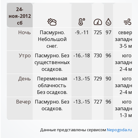
24-
ноя-2012
сб
Ночь
Пасмурно.
-9..-11
725
97
северо-
Небольшой
западный
снег.
3-5 м/с
Утро
Пасмурно. Без
-16..-18
730
96
юго-
существенных
западный
осадков.
2-4 м/с
День
Переменная
-13..-15
729
90
юго-
облачность
западный
Без осадков.
2-4 м/с
Вечер
Пасмурно. Без
-13..-15
727
96
юго-
осадков.
западный
1-3 м/с
Данные представлены сервисом
Nepogoda.ru