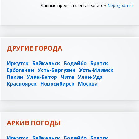
Данные представлены сервисом
Nepogoda.ru
ДРУГИЕ ГОРОДА
Иркутск
Байкальск
Бодайбо
Братск
Ербогачен
Усть-Баргузин
Усть-Илимск
Пекин
Улан-Батор
Чита
Улан-Удэ
Красноярск
Новосибирск
Москва
АРХИВ ПОГОДЫ
Иркутск
Байкальск
Бодайбо
Братск