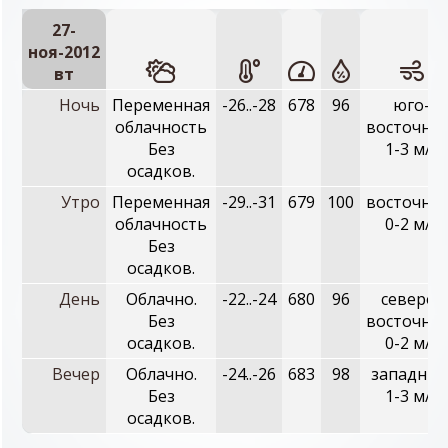
27-
ноя-2012
вт
Ночь
Переменная
-26..-28
678
96
юго-
облачность
восточный
Без
1-3 м/с
осадков.
Утро
Переменная
-29..-31
679
100
восточный
облачность
0-2 м/с
Без
осадков.
День
Облачно.
-22..-24
680
96
северо-
Без
восточный
осадков.
0-2 м/с
Вечер
Облачно.
-24..-26
683
98
западный
Без
1-3 м/с
осадков.