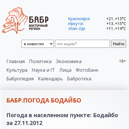
Красноярск
+21..+13°C
Иркутск
+13..+15°C
Улан-Удэ
+11..+14°C
Найти
Главная
Политика
Экономика
18+
Культура
Наука и IT
Лица
Фотобанк
Бабропедия
Календарь
Бабротека
БАБР.ПОГОДА БОДАЙБО
Погода в населенном пункте: Бодайбо
за 27.11.2012