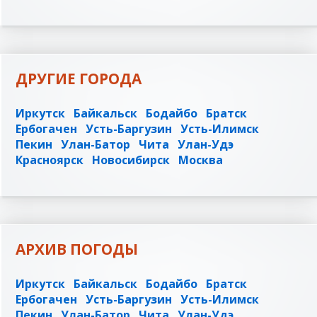
ДРУГИЕ ГОРОДА
Иркутск
Байкальск
Бодайбо
Братск
Ербогачен
Усть-Баргузин
Усть-Илимск
Пекин
Улан-Батор
Чита
Улан-Удэ
Красноярск
Новосибирск
Москва
АРХИВ ПОГОДЫ
Иркутск
Байкальск
Бодайбо
Братск
Ербогачен
Усть-Баргузин
Усть-Илимск
Пекин
Улан-Батор
Чита
Улан-Удэ