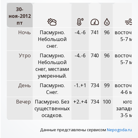
30-
ноя-2012
пт
Ночь
Пасмурно.
-4..-6
741
96
восточны
Небольшой
5-7 м/с
снег.
Утро
Пасмурно.
-4..-6
740
96
восточны
Небольшой
5-7 м/с
снег, местами
умеренный.
День
Пасмурно.
-1..+1
734
99
восточны
Снег.
4-6 м/с
Вечер
Пасмурно. Без
+2..+4
734
100
юго-
существенных
западны
осадков.
3-5 м/с
Данные представлены сервисом
Nepogoda.ru