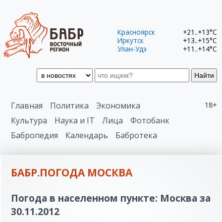
Красноярск
+21..+13°C
Иркутск
+13..+15°C
Улан-Удэ
+11..+14°C
Найти
Главная
Политика
Экономика
18+
Культура
Наука и IT
Лица
Фотобанк
Бабропедия
Календарь
Бабротека
БАБР.ПОГОДА МОСКВА
Погода в населенном пункте: Москва за
30.11.2012