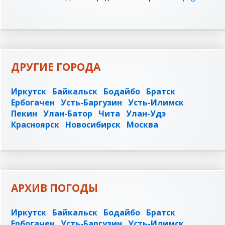
ДРУГИЕ ГОРОДА
Иркутск
Байкальск
Бодайбо
Братск
Ербогачен
Усть-Баргузин
Усть-Илимск
Пекин
Улан-Батор
Чита
Улан-Удэ
Красноярск
Новосибирск
Москва
АРХИВ ПОГОДЫ
Иркутск
Байкальск
Бодайбо
Братск
Ербогачен
Усть-Баргузин
Усть-Илимск