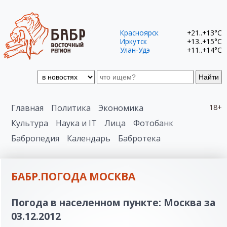
Красноярск
+21..+13°C
Иркутск
+13..+15°C
Улан-Удэ
+11..+14°C
Найти
Главная
Политика
Экономика
18+
Культура
Наука и IT
Лица
Фотобанк
Бабропедия
Календарь
Бабротека
БАБР.ПОГОДА МОСКВА
Погода в населенном пункте: Москва за
03.12.2012