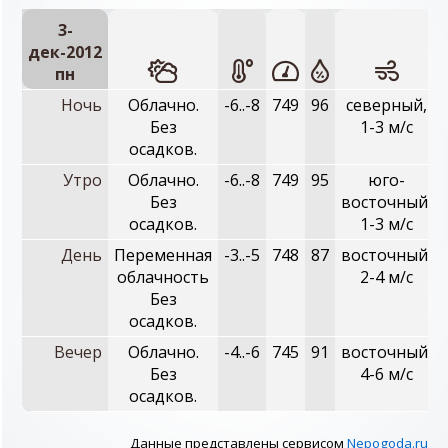
3-
дек-2012
пн
Ночь
Облачно.
-6..-8
749
96
северный,
Без
1-3 м/с
осадков.
Утро
Облачно.
-6..-8
749
95
юго-
Без
восточный,
осадков.
1-3 м/с
День
Переменная
-3..-5
748
87
восточный,
облачность
2-4 м/с
Без
осадков.
Вечер
Облачно.
-4..-6
745
91
восточный,
Без
4-6 м/с
осадков.
Данные представлены сервисом
Nepogoda.ru