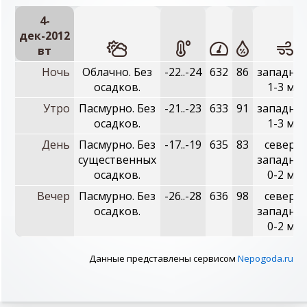
4-
дек-2012
вт
Ночь
Облачно. Без
-22..-24
632
86
западный
осадков.
1-3 м/с
Утро
Пасмурно. Без
-21..-23
633
91
западный
осадков.
1-3 м/с
День
Пасмурно. Без
-17..-19
635
83
северо-
существенных
западный
осадков.
0-2 м/с
Вечер
Пасмурно. Без
-26..-28
636
98
северо-
осадков.
западный
0-2 м/с
Данные представлены сервисом
Nepogoda.ru