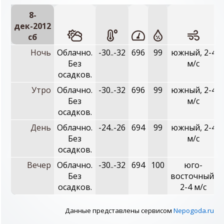
8-
дек-2012
сб
Ночь
Облачно.
-30..-32
696
99
южный, 2-4
Без
м/с
осадков.
Утро
Облачно.
-30..-32
696
99
южный, 2-4
Без
м/с
осадков.
День
Облачно.
-24..-26
694
99
южный, 2-4
Без
м/с
осадков.
Вечер
Облачно.
-30..-32
694
100
юго-
Без
восточный,
осадков.
2-4 м/с
Данные представлены сервисом
Nepogoda.ru