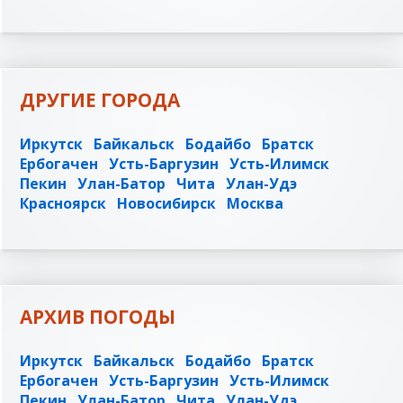
ДРУГИЕ ГОРОДА
Иркутск
Байкальск
Бодайбо
Братск
Ербогачен
Усть-Баргузин
Усть-Илимск
Пекин
Улан-Батор
Чита
Улан-Удэ
Красноярск
Новосибирск
Москва
АРХИВ ПОГОДЫ
Иркутск
Байкальск
Бодайбо
Братск
Ербогачен
Усть-Баргузин
Усть-Илимск
Пекин
Улан-Батор
Чита
Улан-Удэ