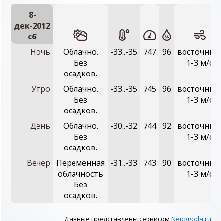
8-
дек-2012
сб
Ночь
Облачно.
-33..-35
747
96
восточный
Без
1-3 м/с
осадков.
Утро
Облачно.
-33..-35
745
96
восточный
Без
1-3 м/с
осадков.
День
Облачно.
-30..-32
744
92
восточный
Без
1-3 м/с
осадков.
Вечер
Переменная
-31..-33
743
90
восточный
облачность
1-3 м/с
Без
осадков.
Данные представлены сервисом
Nepogoda.ru