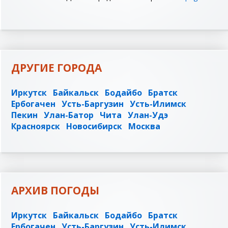
ДРУГИЕ ГОРОДА
Иркутск
Байкальск
Бодайбо
Братск
Ербогачен
Усть-Баргузин
Усть-Илимск
Пекин
Улан-Батор
Чита
Улан-Удэ
Красноярск
Новосибирск
Москва
АРХИВ ПОГОДЫ
Иркутск
Байкальск
Бодайбо
Братск
Ербогачен
Усть-Баргузин
Усть-Илимск